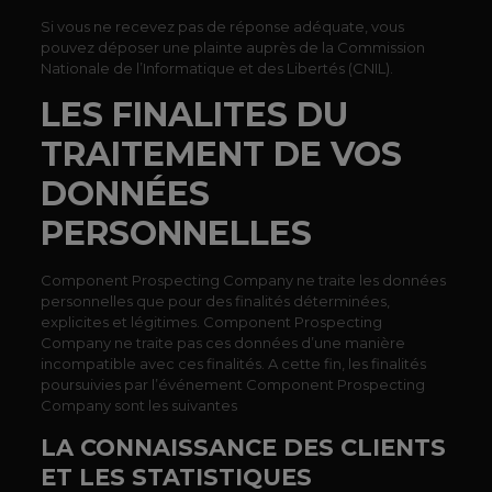
Si vous ne recevez pas de réponse adéquate, vous
pouvez déposer une plainte auprès de la Commission
Nationale de l’Informatique et des Libertés (CNIL).
LES FINALITES DU
TRAITEMENT DE VOS
DONNÉES
PERSONNELLES
Component Prospecting Company ne traite les données
personnelles que pour des finalités déterminées,
explicites et légitimes. Component Prospecting
Company ne traite pas ces données d’une manière
incompatible avec ces finalités. A cette fin, les finalités
poursuivies par l’événement Component Prospecting
Company sont les suivantes
LA CONNAISSANCE DES CLIENTS
ET LES STATISTIQUES