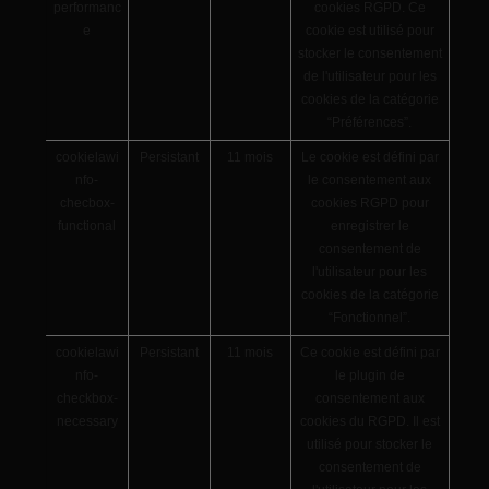
performanc
cookies RGPD. Ce
e
cookie est utilisé pour
stocker le consentement
de l'utilisateur pour les
cookies de la catégorie
“Préférences”.
cookielawi
Persistant
11 mois
Le cookie est défini par
nfo-
le consentement aux
checbox-
cookies RGPD pour
functional
enregistrer le
consentement de
l'utilisateur pour les
cookies de la catégorie
“Fonctionnel”.
cookielawi
Persistant
11 mois
Ce cookie est défini par
nfo-
le plugin de
checkbox-
consentement aux
necessary
cookies du RGPD. Il est
utilisé pour stocker le
consentement de