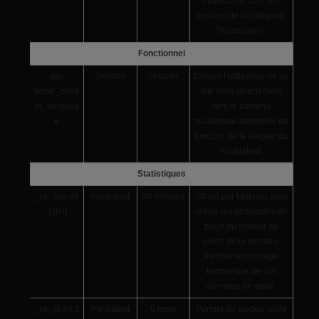
l'utilisateur pour les
cookies de la catégorie
“Nécessaire”.
Fonctionnel
wp-
Session
Session
Dirigez l'utilisateur de ce
wpml_curre
site Web directement
nt_languag
vers le contenu
e
multilingue approprié en
fonction de la langue du
navigateur.
Statistiques
_pk_ses.46
Persistant
30 minutes
Utilisé par Matomo pour
.1ded
suivre les demandes de
page du visiteur au
cours de la session.
Permet le stockage
temporaire de vos
données de visite.
_pk_id.46.1
Persistant
6 mois
Permet de stocker votre