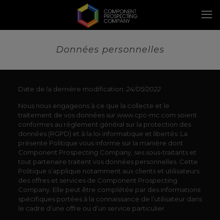
Données personnelles
Date de la dernière modification
: 24/05/2022
Nous nous engageons à ce que la collecte et le
traitement de vos données sur www.cpc-mc.com soient
conformes au règlement général sur la protection des
données (RGPD) et à la loi informatique et libertés. La
présente Politique vous informe sur la manière dont
Component Prospecting Company, ses sous-traitants et
tout partenaire traitent vos données personnelles. Cette
Politique s’applique notamment aux clients et utilisateurs
des offres et services de Component Prospecting
Company. Elle peut être complétée par des informations
spécifiques portées à la connaissance de l’utilisateur dans
le cadre d’une offre ou d’un service particulier.