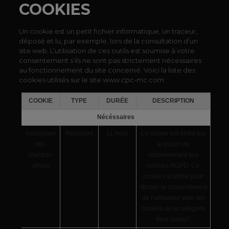
COOKIES
Un cookie est un petit fichier informatique, un traceur,
déposé et lu, par exemple, lors de la consultation d’un
site web. L’utilisation de ces outils est soumise à votre
consentement s’ils ne sont pas strictement nécessaires
au fonctionnement du site concerné. Voici la liste des
cookies utilisés sur le site www.cpc-mc.com :
COOKIE
TYPE
DURÉE
DESCRIPTION
Nécéssaires
cookielawi
Persistant
11 mois
Ce cookie est défini par
nfo-
le plugin de
checbox-
consentement aux
others
cookies RGPD. Ce
cookie est utilisé pour
stocker le consentement
de l'utilisateur pour les
cookies de la catégorie
“Non classé”.