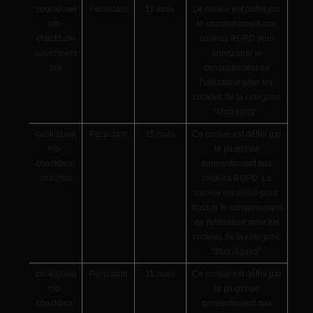
cookielawi
Persistant
11 mois
Le cookie est défini par
nfo-
le consentement aux
checkbox-
cookies RGPD pour
advertisem
enregistrer le
ent
consentement de
l'utilisateur pour les
cookies de la catégorie
“Marketing”.
cookielawi
Persistant
11 mois
Ce cookie est défini par
nfo-
le plugin de
checkbox-
consentement aux
analytics
cookies RGPD. Le
cookie est utilisé pour
stocker le consentement
de l'utilisateur pour les
cookies de la catégorie
“Statistiques”.
cookielawi
Persistant
11 mois
Ce cookie est défini par
nfo-
le plugin de
checkbox-
consentement aux