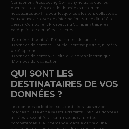
Component Prospecting Company ne traite que les
données ou catégories de données strictement
nécessaires aux fins pour lesquelles elles sont collectées.
Vous pouvez trouver des informations sur ces finalités ci-
dessus. Component Prospecting Company traite les
catégories de données suivantes :
-Données d’identité : Prénom, nom de famille
-Données de contact : Courriel, adresse postale, numéro
de téléphone
-Données de contenu : Boîte aux lettres électronique
-Données de localisation
QUI SONT LES
DESTINATAIRES DE VOS
DONNÉES ?
Les données collectées sont destinées aux services
internes du site et de ses sous-traitants. Enfin, les données
traitées peuvent être transmises aux autorités
compétentes, à leur demande, dans le cadre d’une
procédure judiciaire, dans le cadre de recherches